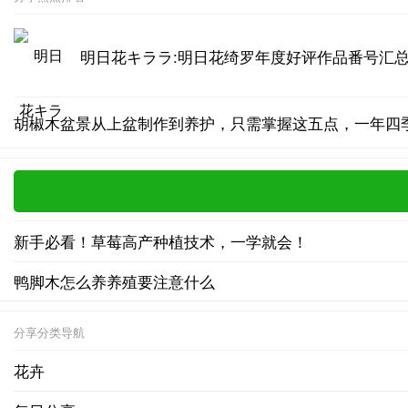
明日花キララ:明日花绮罗年度好评作品番号汇
胡椒木盆景从上盆制作到养护，只需掌握这五点，一年四
新手必看！草莓高产种植技术，一学就会！
鸭脚木怎么养养殖要注意什么
分享分类导航
花卉