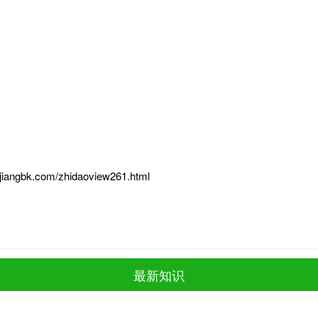
ajiangbk.com/zhidaoview261.html
最新知识