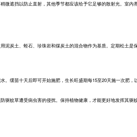
要稍微遮挡以防止直射，其他季节都应该给予它足够的散射光。室内
使用泥炭土、蛭石、珍珠岩和煤炭土的混合物作为基质。定期松土是
水。缓苗十天后即可开始施肥，生长旺盛期每15至20天施一次肥，
预防驱蚊草遭受病虫害的侵扰。保持植物健康，才能更好地发挥其驱