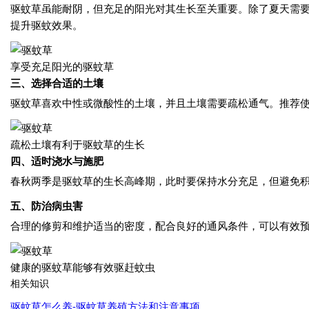
驱蚊草虽能耐阴，但充足的阳光对其生长至关重要。除了夏天需
提升驱蚊效果。
享受充足阳光的驱蚊草
三、选择合适的土壤
驱蚊草喜欢中性或微酸性的土壤，并且土壤需要疏松通气。推荐
疏松土壤有利于驱蚊草的生长
四、适时浇水与施肥
春秋两季是驱蚊草的生长高峰期，此时要保持水分充足，但避免积
五、防治病虫害
合理的修剪和维护适当的密度，配合良好的通风条件，可以有效
健康的驱蚊草能够有效驱赶蚊虫
相关知识
驱蚊草怎么养-驱蚊草养殖方法和注意事项