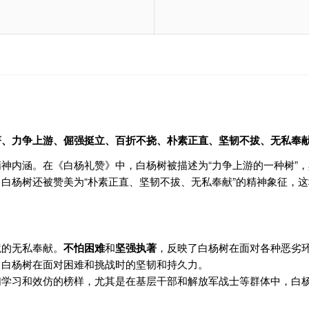
著、力争上游、倔强挺立、百折不挠、朴素正直、坚韧不拔、无私奉
神内涵。在《白杨礼赞》中，白杨树被描述为“力争上游的一种树”，
杨树还被赞美为“朴素正直、坚韧不拔、无私奉献”的精神象征，这种
境的无私奉献。
不怕困难
和
坚强执著
，反映了白杨树在面对各种恶劣
了白杨树在面对困难和挑战时的坚韧和持久力。
们学习和效仿的榜样，尤其是在基层干部和解放军战士等群体中，白