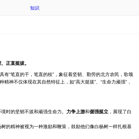
知识
献、正直挺拔。
具有“笔直的干，笔直的枝”，象征着坚韧、勤劳的北方农民，歌颂
精神不仅体现在其自然特征上，如“高大挺拔”、“生命力顽强”，
环境时的坚韧不拔和顽强生命力。
力争上游
和
倔强挺立
，展现了白
杨树的精神被视为一种激励和鞭策，鼓励他们像白杨树一样扎根基