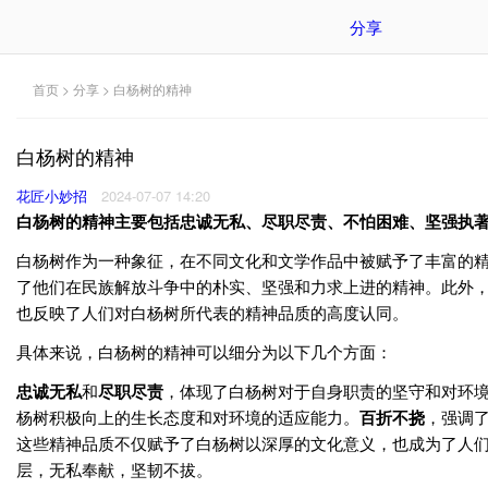
分享
首页
>
分享
> 白杨树的精神
白杨树的精神
花匠小妙招
2024-07-07 14:20
白杨树的精神主要包括忠诚无私、尽职尽责、不怕困难、坚强执
白杨树作为一种象征，在不同文化和文学作品中被赋予了丰富的精
了他们在民族解放斗争中的朴实、坚强和力求上进的精神。此外，白
也反映了人们对白杨树所代表的精神品质的高度认同。
具体来说，白杨树的精神可以细分为以下几个方面：
忠诚无私
和
尽职尽责
，体现了白杨树对于自身职责的坚守和对环
杨树积极向上的生长态度和对环境的适应能力。
百折不挠
，强调
这些精神品质不仅赋予了白杨树以深厚的文化意义，也成为了人
层，无私奉献，坚韧不拔。