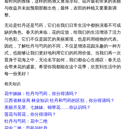
着时间的推移，这样的热潮又逐渐冷却。或许最初带来的美丽
与收益并未如预期那般出色，最终，农田的种植又要重新调
整。
无论是牡丹还是芍药，它们在我们日常生活中都扮演着不可或
缺的角色。春天的来临，花的绽放，给我们的生活增添了活力
与色彩。它们不仅是园艺的美丽展现，也是药用植物的代表。
因此，了解牡丹与芍药的不同，不仅是增添花园乐趣的一种方
式，也能够让我们更好地利用它们的药用价值。当我们再一次
置身于花海之中，无论名字如何，我们都会心生感叹：春天总
会带来花的盛宴。希望你我都能在这个花季，欣赏到生活中的
每一份美好！
相关知识
花中姊妹：牡丹与芍药，你分得清吗？
江西省林业局 林业知识 牡丹和芍药的区别，你分得清吗？
美丽月见草、七姊妹、锦带花……你认识吗？
莲花与荷花，你分得清吗？
牡丹与芍药：花中二绝
花中二艳：芍药与牡丹