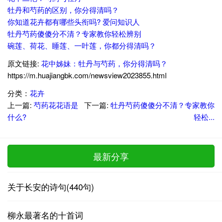
牡丹和芍药的区别，你分得清吗？
你知道花卉都有哪些头衔吗? 爱问知识人
牡丹芍药傻傻分不清？专家教你轻松辨别
碗莲、荷花、睡莲、一叶莲，你都分得清吗？
原文链接:
花中姊妹：牡丹与芍药，你分得清吗？
https://m.huajiangbk.com/newsview2023855.html
分类：
花卉
上一篇:
芍药花花语是
下一篇:
牡丹芍药傻傻分不清？专家教你
什么?
轻松...
最新分享
关于长安的诗句(440句)
柳永最著名的十首词