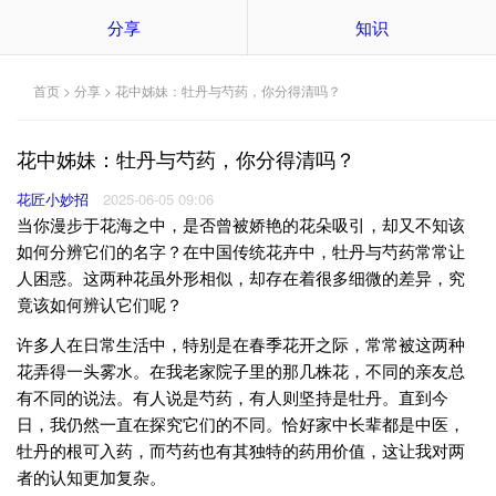
分享
知识
首页
>
分享
> 花中姊妹：牡丹与芍药，你分得清吗？
花中姊妹：牡丹与芍药，你分得清吗？
花匠小妙招
2025-06-05 09:06
当你漫步于花海之中，是否曾被娇艳的花朵吸引，却又不知该
如何分辨它们的名字？在中国传统花卉中，牡丹与芍药常常让
人困惑。这两种花虽外形相似，却存在着很多细微的差异，究
竟该如何辨认它们呢？
许多人在日常生活中，特别是在春季花开之际，常常被这两种
花弄得一头雾水。在我老家院子里的那几株花，不同的亲友总
有不同的说法。有人说是芍药，有人则坚持是牡丹。直到今
日，我仍然一直在探究它们的不同。恰好家中长辈都是中医，
牡丹的根可入药，而芍药也有其独特的药用价值，这让我对两
者的认知更加复杂。