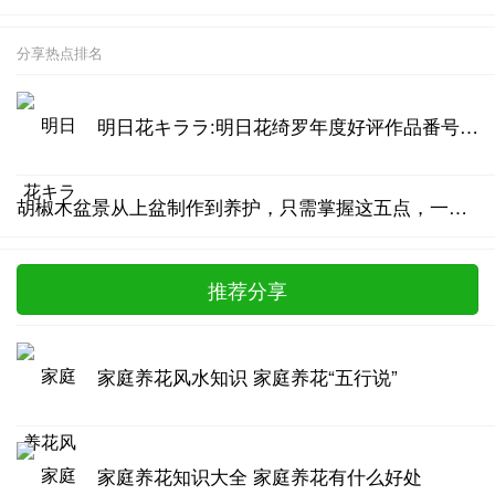
分享热点排名
明日花キララ:明日花绮罗年度好评作品番号汇总
胡椒木盆景从上盆制作到养护，只需掌握这五点，一年四季清香四溢
推荐分享
家庭养花风水知识 家庭养花“五行说”
家庭养花知识大全 家庭养花有什么好处