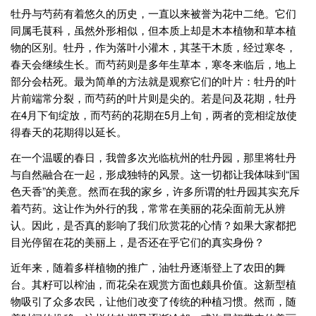
牡丹与芍药有着悠久的历史，一直以来被誉为花中二绝。它们
同属毛茛科，虽然外形相似，但本质上却是木本植物和草本植
物的区别。牡丹，作为落叶小灌木，其茎干木质，经过寒冬，
春天会继续生长。而芍药则是多年生草本，寒冬来临后，地上
部分会枯死。最为简单的方法就是观察它们的叶片：牡丹的叶
片前端常分裂，而芍药的叶片则是尖的。若是问及花期，牡丹
在4月下旬绽放，而芍药的花期在5月上旬，两者的竞相绽放使
得春天的花期得以延长。
在一个温暖的春日，我曾多次光临杭州的牡丹园，那里将牡丹
与自然融合在一起，形成独特的风景。这一切都让我体味到“国
色天香”的美意。然而在我的家乡，许多所谓的牡丹园其实充斥
着芍药。这让作为外行的我，常常在美丽的花朵面前无从辨
认。因此，是否真的影响了我们欣赏花的心情？如果大家都把
目光停留在花的美丽上，是否还在乎它们的真实身份？
近年来，随着多样植物的推广，油牡丹逐渐登上了农田的舞
台。其籽可以榨油，而花朵在观赏方面也颇具价值。这新型植
物吸引了众多农民，让他们改变了传统的种植习惯。然而，随