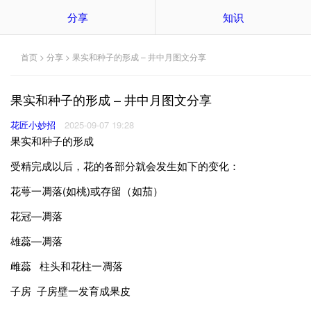
分享
知识
首页
>
分享
> 果实和种子的形成 – 井中月图文分享
果实和种子的形成 – 井中月图文分享
花匠小妙招
2025-09-07 19:28
果实和种子的形成
受精完成以后，花的各部分就会发生如下的变化：
花萼一凋落(如桃)或存留（如茄）
花冠—凋落
雄蕊—凋落
雌蕊 柱头和花柱一凋落
子房 子房壁一发育成果皮