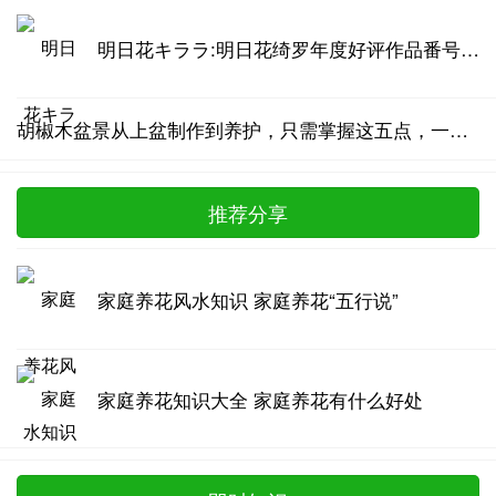
明日花キララ:明日花绮罗年度好评作品番号汇总
胡椒木盆景从上盆制作到养护，只需掌握这五点，一年四季清香四溢
推荐分享
家庭养花风水知识 家庭养花“五行说”
家庭养花知识大全 家庭养花有什么好处