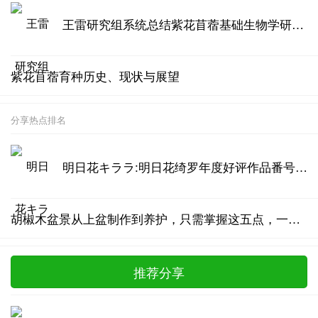
王雷研究组系统总结紫花苜蓿基础生物学研究进展
紫花苜蓿育种历史、现状与展望
分享热点排名
明日花キララ:明日花绮罗年度好评作品番号汇总
胡椒木盆景从上盆制作到养护，只需掌握这五点，一年四季清香四溢
推荐分享