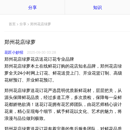
分享
知识
首页
>
分享
> 郑州花店绿萝
郑州花店绿萝
花匠小妙招
2025-09-30 03:28
郑州花店绿萝花店送花订花专业品牌
郑州花店绿萝本土在线鲜花订购的花店知名品牌，郑州花店绿
萝全天24小时网上订花、鲜花送货上门、开业花篮订制、高级
花材预订、开业鲜花预订。
郑州花店绿萝送花订花严选昆明优质新鲜花材，层层把关，从
源头保障鲜花品质，经过多道工序，多次质检，保障每一朵鲜
花都娇艳欲滴！送花订花拥有花艺师团队，由花艺师精心设计
花束，精心呈现每个细节，赋予鲜花以文化、艺术的魅力，将
浪漫与品位做到极致。
郑州花店绿萝送花订花有着完善的售后服务团队，对鲜花品质