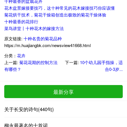
十种最香的盆栽花卉
花木盆景嫁接要技巧，这十种常见的花木嫁接技巧你应该懂
菊花烘干技术，菊花干燥箱创造出极致的菊花干燥体验
十种最香的花排行
菜鸟讲堂丨十种花木的嫁接方法
原文链接:
十种名贵的菊花品种
https://m.huajiangbk.com/newsview41668.html
分类：
花卉
上一篇:
菊花花期的控制方法
下一篇:
10个幼儿园手指操，适
有哪些？
合0-3岁...
最新分享
关于长安的诗句(440句)
柳永最著名的十首词