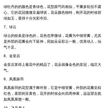
绿牡丹的的颜色是青绿色，花型跟芍药相似，平瓣多轮但不露
心。它的花冠微微呈扁球状，花朵颜色独特，刚开花的时候碧
绿如玉，显得十分光彩夺目。
7、绿云
绿云的枝条是绿色的，花色也带微绿，花瓣为中细管瓣，尤其
是外部的花瓣会向下延伸，宛如朵朵彩云一般，优美动人，仙
气十足。
8、金皇后
金皇后算得上菊花中的精品了，花朵就像金色的皇冠，端庄大
气。
9、凤凰振羽
凤凰振羽的花型属于舞环形，它是中细管瓣，外部的花瓣呈棕
红色，基部则呈黄色，花开的时候会向四周伸展，远远望去犹
如凤凰展翅一般。
10、飞鸟美人