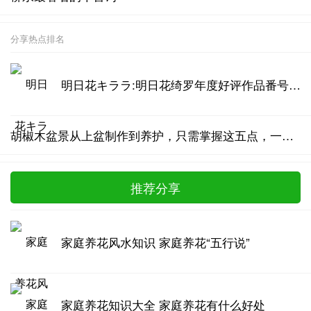
分享热点排名
明日花キララ:明日花绮罗年度好评作品番号汇总
胡椒木盆景从上盆制作到养护，只需掌握这五点，一年四季清香四溢
推荐分享
家庭养花风水知识 家庭养花“五行说”
家庭养花知识大全 家庭养花有什么好处