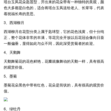
瑶台玉凤花朵匙莲型，开出来的花朵带有一种独特的美观，颜
色大多都是白色的，适合将瑶台玉凤送给老人、长辈等，代表
着祝福长寿的意思。
3、西湖柳月
西湖柳月在花型分类上属于匙球型，它的花色浅黄，但十分纯
正，整个花体非常的丰满，等花完全开放以后花冠会像向日葵
一般偏垂，显得如此与众不同，因此深受赏菊者的欢迎。
4、天鹅舞
天鹅舞菊花的花色鲜艳，花瓣就像舞动的天鹅一样，具有很高
的观赏价值。
5、墨菊
墨菊花朵黑色中带有红色，花朵是筒状的，具有很高的观赏价
值。
6、绿牡丹