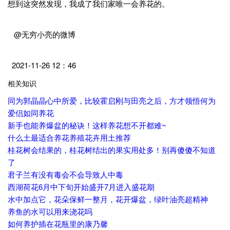
想到这突然发现，我成了我们家唯一会养花的。
@无穷小亮的微博
2021-11-26 12：46
相关知识
同为郭晶晶心中所爱，比较霍启刚与田亮之后，方才领悟何为
爱侣如同养花
新手也能养爆盆的秘诀！这样养花想不开都难~
什么土最适合养花养殖花卉用土推荐
桂花树会结果的，桂花树结出的果实用处多！别再傻傻不知道
了
君子兰有没有毒会不会导致人中毒
西湖荷花6月中下旬开始盛开7月进入盛花期
水中加点它，花朵保鲜一整月，花开爆盆，绿叶油亮超精神
养鱼的水可以用来浇花吗
如何养护插在花瓶里的康乃馨