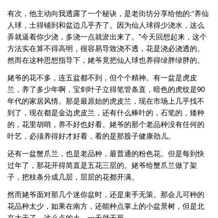
有次，他主动向我透露了一个秘诀，是老街坊分享给他的:“养仙
人球，土得铺到和盆边几乎齐了。因为仙人球得少浇水，这么
弄就逼着你少浇，多浇一点就淤出来了。"今天回想起来，这个
方法实在算不得高明，很容易导致浇不透，花是浇必浇透的。
然而在这种思想指导下，姥爷竟把仙人球也养得绿胖绿胖的。
姥爷的花不多，连五盆都不到，但个个精神。有一盆是虎皮
兰，养了多少年啊，宝剑叶子立得笔管条直，暗色的虎纹是90
年代的家居风情。那是最原始的虎皮兰，现在市场上几乎找不
到了，现在都是金边虎皮兰，还有什么棒叶的，石笔的，矮种
的，花里胡哨，养不好也好看。姥爷的那个老品种没有任何的
叶艺，必须养得好才好看，看的是那股子健康劲儿。
还有一盆蟹爪兰，也是老品种，最普通的粉色花。但是每到快
过年了，那花开得简直是五花三层的。姥爷给蟹爪兰做了架
子，把枝条分成几层，层层的花都开满。
然而姥爷面对那几个迷你盆时，还是束手无策。那会儿可种的
花品种太少，如果在南方，还能种点掌上的小盆景树，但是北
京太干了，这么点的土，一天就干死。