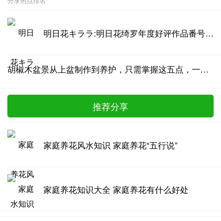
分享热点排名
明日花キララ:明日花绮罗年度好评作品番号汇总
胡椒木盆景从上盆制作到养护，只需掌握这五点，一年四季清香四溢
推荐分享
家庭养花风水知识 家庭养花“五行说”
家庭养花知识大全 家庭养花有什么好处