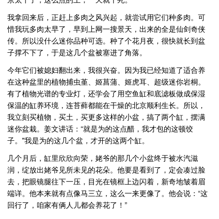
我拿回来后，正赶上多肉之风兴起，就尝试用它们种多肉。可
惜我玩多肉太早了，早到上网一搜景天，出来的全是仙剑奇侠
传。所以没什么迷你品种可选。种了个花月夜，很快就长到盆
子撑不下了，于是这几个盆被塞进了角落。
今年它们被媳妇翻出来，我很兴奋。因为我已经知道了适合养
在这种盆里的植物捕虫堇、姬菖蒲、姬虎耳、超级迷你岩桐。
有了植物光谱的专业灯，还学会了用空鱼缸和底滤板做成保湿
保温的缸养环境，连苔藓都能在干燥的北京顺利生长。所以，
我立刻买植物，买土，买更多这样的小盆，搞了两个缸，摆满
迷你盆栽。姜文讲话：“就是为的这点醋，我才包的这顿饺
子。"我是为的这几个盆，才开的这两个缸。
几个月后，缸里欣欣向荣，姥爷的那几个小盆终于被水汽滋
润，绽放出姥爷见所未见的花朵。他要是看到了，定会凑过脸
去，把眼镜腿往下一压，目光在镜框上边闪着，新奇地皱着眉
端详。他本来就有点像马三立，这么一来更像了。他会说：“这
回行了，咱家有俩人儿都会养花了！”