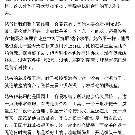
得，这大外孙子喜欢动物植物，早晚会找到合适的花儿种进
去。
姥爷是我们整个家族唯一会养花的，其他人要么对植物没兴
趣，要么就养不好，比如我爷爷，养了几十年的花，还是停留
在“把死金鱼埋在花盆中等于施肥"这个水平。姥爷不一样，他虽
然也会用一些今天看起来没用的上办法，比如在盆土里埋几个
鸡蛋壳。摆点橘子皮，但当时根本也没有洋办法，没有奥绿缓
释肥，没有花多多1号2号，没地儿买阿维菌素，埋鸡蛋壳已经
是前沿科技了。
姥爷的花养得干净。叶子被擦得油亮，盆上没有一个泥点子，
就连放盆的窗台，逆着光看都没灰没土，放着他的眼镜盒。
姥爷种花用的是田园上，容易板结，所以他会给表层松土。这
一点我非常佩服。首先是那个松土工具，一个三爪小耙子，质
量之好，设计之合理，以至于如今传到我手里还在用，无一点
变形。应该是他自己做的。其次是松土的勤快度。我自己试
过，田园土就算松得再好，浇一次水也会塌平。而姥爷的盆土
无论何时去看，都是松好土的，暄暄腾腾儿，开花馒头一般。