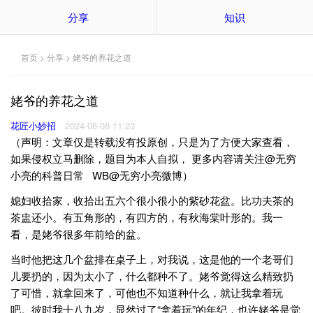
分享
知识
首页
>
分享
> 姥爷的养花之道
姥爷的养花之道
花匠小妙招
2024-08-08 11:23
（声明：文章仅是转载没有投原创，只是为了方便大家查看，
如果侵权立马删除，题目为本人自拟， 更多内容请关注@无穷
小亮的科普日常 WB@无穷小亮微博）
媳妇收拾家，收拾出五六个很小很小的紫砂花盆。比功夫茶的
茶盅还小。有五角形的，有四方的，有秋海棠叶形的。我一
看，是姥爷很多年前给的盆。
当时他把这几个盆排在桌子上，对我说，这是他的一个老哥们
儿要扔的，因为太小了，什么都种不了。姥爷觉得这么精致扔
了可惜，就拿回来了，可他也不知道种什么，就让我拿着玩
吧。彼时我十八九岁，显然过了“拿着玩”的年纪，也许姥爷是觉