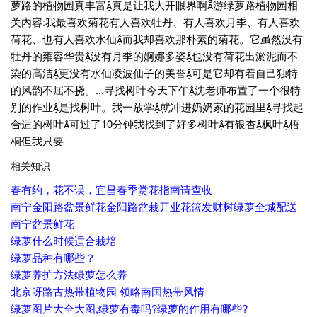
萝路的植物园真丰富真是让我大开眼界啊游绿萝路植物园相
关内容:我最喜欢菊花有人喜欢牡丹、有人喜欢月季、有人喜欢
荷花、也有人喜欢水仙而我却喜欢那朴素的菊花。它虽然没有
牡丹的雍容华贵没有月季的婀娜多姿也没有荷花出淤泥而不
染的高洁更没有水仙凌波仙子的美誉可是它却有着自己独特
的风韵不屈不挠。...寻找树叶今天下午沈老师布置了一个很特
别的作业是找树叶。我一放学就冲进奶奶家的花园里寻找起
合适的树叶可过了10分钟我找到了好多树叶有银杏枫叶梧
桐但我只要
相关知识
春有约，花不误，宜昌春季赏花指南请查收
南宁金阳路盆景鲜花金阳路盆栽开业花篮发财树绿萝全城配送
南宁盆景鲜花
绿萝什么时候适合栽培
绿萝品种有哪些？
绿萝养护方法绿萝怎么养
北京呀路古热带植物园 领略南国热带风情
绿萝图片大全大图,绿萝有毒吗?绿萝的作用有哪些?