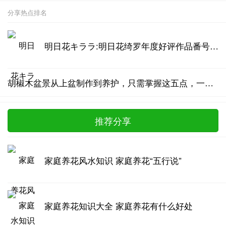
分享热点排名
明日花キララ:明日花绮罗年度好评作品番号汇总
胡椒木盆景从上盆制作到养护，只需掌握这五点，一年四季清香四溢
推荐分享
家庭养花风水知识 家庭养花“五行说”
家庭养花知识大全 家庭养花有什么好处