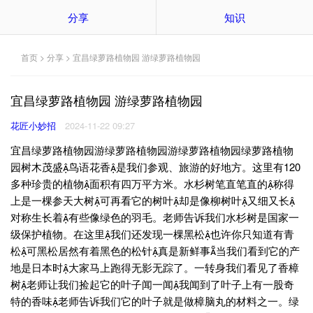
分享
知识
首页
>
分享
> 宜昌绿萝路植物园 游绿萝路植物园
宜昌绿萝路植物园 游绿萝路植物园
花匠小妙招
2024-11-22 09:27
宜昌绿萝路植物园游绿萝路植物园游绿萝路植物园绿萝路植物
园树木茂盛鸟语花香是我们参观、旅游的好地方。这里有120
多种珍贵的植物面积有四万平方米。水杉树笔直笔直的称得
上是一棵参天大树可再看它的树叶却是像柳树叶又细又长
对称生长着有些像绿色的羽毛。老师告诉我们水杉树是国家一
级保护植物。在这里我们还发现一棵黑松也许你只知道有青
松可黑松居然有着黑色的松针真是新鲜事当我们看到它的产
地是日本时大家马上跑得无影无踪了。一转身我们看见了香樟
树老师让我们捡起它的叶子闻一闻我闻到了叶子上有一股奇
特的香味老师告诉我们它的叶子就是做樟脑丸的材料之一。绿