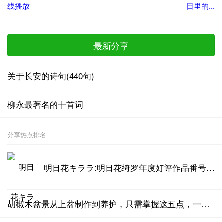
线播放
日里的...
最新分享
关于长安的诗句(440句)
柳永最著名的十首词
分享热点排名
明日花キララ:明日花绮罗年度好评作品番号汇总
胡椒木盆景从上盆制作到养护，只需掌握这五点，一年四季清香四溢