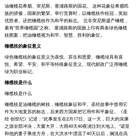
油橄榄花希腊、突尼斯、塞浦路斯的国花。 这种花象征希腊民
族的骄傲，国家的繁荣。举行竞赛时，以橄榄枝作桂冠，奖励
优胜者。还把橄榄枝作为和平的标志。 北非突尼斯盛产橄榄，
素有“世界橄榄园”之称。 塞浦路斯的国旗上印有两条绿色橄榄
枝图案，把油橄榄视为和平、智慧、胜利的象怔。
橄榄枝的象征意义
绿色橄榄枝的象征意义为喜悦、苏生和恩爱。橄榄绿具有喜
悦、希望、平安、和平等特殊象征意义。现代邮政广泛用橄榄
绿为职业标记。
橄榄枝是什么
橄榄枝是什么
橄榄枝是油橄榄的树枝，橄榄枝象征和平。圣经故事中曾用它
作为大地复苏的标志，后来西方国家把它用作和平象征。《圣
经·创世纪》记述：“此事发生在2月17日。这一天，巨大的深渊
之源全部冲决，天窗大开，大雨40天40夜浇注到大地上。”诺亚
和他的妻子乘坐方舟，在大洪水中漂流了40天以后，搁浅在高