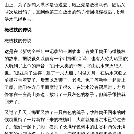
山上。为了探知大洪水是否退去，诺亚先是放出乌鸦，随后又
两次放出鸽子，直到他第二次放出的鸽子衔回橄榄枝后，说明
洪水已经退去。
橄榄枝的传说
橄榄枝的传说
这是在《新约全书》中记载的一则故事，有关于鸽子与橄榄枝
的故事。据说很久以前有一个叫挪亚(音译，也有人称为诺亚)的
人听到了上帝的声音：“由于人类的罪恶，将由洪水来灭绝人
世。”挪亚为了生存，建了一只大船，叫做方舟，在洪水来临之
前挪亚带着妻子、后辈以及狮子、老虎、兔子等动物一起带上
了船。他们在方舟里面度过了很久，在洪水没有褪尽时，方舟
停靠在一座高山旁边，放出了一只灰色的格子，但鸽子很快就
回来了。
又过了几天，挪亚又放了一只白色的鸽子，致辞鸽子回来的时
候嘴里衔了一片新拧下来的橄榄叶，大家就知道洪水已经过去
了。他们一起下了船，看到了长满绿色树木的山谷和两旁开满
鲜花的山间小道。从今以后，人们就用鸽子和橄榄来象征和