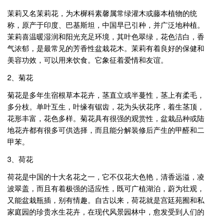
茉莉又名茉莉花，为木樨科素馨属常绿灌木或藤本植物的统
称，原产于印度、巴基斯坦，中国早已引种，并广泛地种植。
茉莉喜温暖湿润和阳光充足环境，其叶色翠绿，花色洁白，香
气浓郁，是最常见的芳香性盆栽花木。茉莉有着良好的保健和
美容功效，可以用来饮食。它象征着爱情和友谊。
2、菊花
菊花是多年生宿根草本花卉，茎直立或半蔓性，茎上有柔毛，
多分枝。单叶互生，叶缘有锯齿，花为头状花序，着生茎顶，
花形丰富，花色多样。菊花具有很强的观赏性，盆栽品种或陆
地花卉都有很多可供选择，而且能分解装修后产生的甲醛和二
甲苯。
3、荷花
荷花是中国的十大名花之一，它不仅花大色艳，清香远溢，凌
波翠盖，而且有着极强的适应性，既可广植湖泊，蔚为壮观，
又能盆栽瓶插，别有情趣。自古以来，荷花就是宫廷苑囿和私
家庭园的珍贵水生花卉，在现代风景园林中，愈发受到人们的