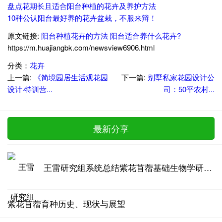
盘点花期长且适合阳台种植的花卉及养护方法
10种公认阳台最好养的花卉盆栽，不服来辩！
原文链接:
阳台种植花卉的方法 阳台适合养什么花卉?
https://m.huajiangbk.com/newsview6906.html
分类：
花卉
上一篇:
《简境园居生活观花园
下一篇:
别墅私家花园设计公
设计·特训营...
司：50平农村...
最新分享
王雷研究组系统总结紫花苜蓿基础生物学研究进展
紫花苜蓿育种历史、现状与展望