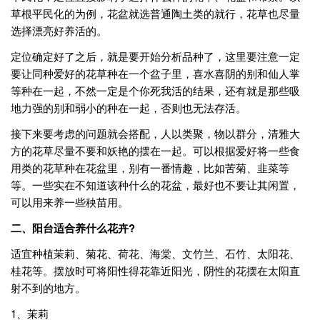
草根平民化的为例，花盆就选普通陶土类的就行，花草也尽量
选择漂亮好养活的。
定位确定好了之后，就是要开始分析品种了，这里要注意一定
要让同种爱好的花草种在一个盆子里，喜水喜阴的别和仙人掌
等种在一起，不然一定是个你死我活的结果，还有就是那些吸
地力强的别和弱小的种在一起，否则也无法存活。
接下来要考虑的问题就会搭配，人以类聚，物以群分，清雅大
方的花草尽量不要和妖艳的摆在一起。可以根据爱好将一些食
用类的花草种在花盆里，别有一番情趣，比如苦菊、韭菜等
等。一些实在不知道该种什么的花盆，最好也不要让其闲置，
可以用来养一些秧苗用。
二、阳台适合养什么花卉?
适宜种植茉莉、菊花、荷花、海棠、文竹兰、石竹、太阳花、
桂花等。摆放时可将阳性得花靠近阳光，阴性的花摆在太阳直
射不到的地方。
1、茉莉