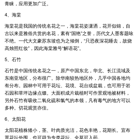
青睐，应用更加广泛。
4、海棠
海棠花是我国的传统名花之一，海棠花姿潇洒，花开似锦，自
古以来是雅俗共赏的名花，素有“国艳”之誉，历代文人墨客题咏
不绝。一代大文豪苏东坡也为之倾倒，“只恐夜深花睡去，故烧
高烛照红妆”，因此海棠雅号“解语花”。
5、石竹
石竹是中国传统名花之一，原产中国东北，华北、长江流域及
东南亚地区，分布很广。除华南较热地区外，几乎中国各地均
有分布。园林中可用于花坛、花境、花台或盆栽，也可用于岩
石园和草坪边缘点缀。大面积成片栽植时可作景观地被材料，
另外石竹有吸收二氧化硫和氯气的本领，凡有毒气的地方可以
多种。切花观赏亦佳。
6、太阳花
太阳花植株矮小，茎、叶肉质光洁，花色丰艳，花期长。宜布
置花坛外围，也可辟为专类花坛。全草可入药。