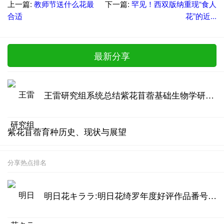
上一篇:
教师节送什么花最
下一篇:
罕见！西双版纳重现“食人
合适
花”的近...
最新分享
王雷研究组系统总结紫花苜蓿基础生物学研究进展
紫花苜蓿育种历史、现状与展望
分享热点排名
明日花キララ:明日花绮罗年度好评作品番号汇总