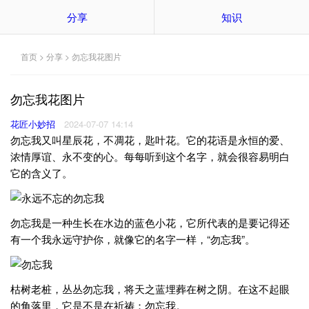
分享
知识
首页
>
分享
> 勿忘我花图片
勿忘我花图片
花匠小妙招
2024-07-07 14:14
勿忘我又叫星辰花，不凋花，匙叶花。它的花语是永恒的爱、
浓情厚谊、永不变的心。每每听到这个名字，就会很容易明白
它的含义了。
勿忘我是一种生长在水边的蓝色小花，它所代表的是要记得还
有一个我永远守护你，就像它的名字一样，“勿忘我”。
枯树老桩，丛丛勿忘我，将天之蓝埋葬在树之阴。在这不起眼
的角落里，它是不是在祈祷：勿忘我。