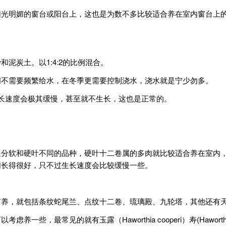
阳光明媚的窗台或阳台上，这也是为数不多比较适合养在室内窗台上
泥炭土。以1:4:2的比例混合。
间不需要频繁给水，在冬季更需要控制浇水，浇水就是宁少勿多。
长速度会极其缓慢，甚至就不生长，这也是正常的。
是分软和硬叶不同的品种，硬叶十二卷属的多肉就比较适合养在室内
们长得很好，只不过生长速度会比较缓慢一些。
有养，就包括条纹蛇尾兰、点纹十二卷、琉璃殿、九轮塔，其他还有
就有玉露（Haworthia cooperi）寿(Haworthia compton