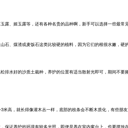
草玉露、姬玉露等，还有各种名贵的品种啊，新手可以选择一些最常
火山石、煤渣或麦饭石这类比较硬的植料，因为它们的根很水嫩，硬
松排水好的沙质土栽种，养护的位置有适当散射光即可，期间不要频
~3米高，就长得像灌木丛一样，底部的枝条会不断木质化，有些朋友
意，保证养护的环境有较多光照，即便是养在室内窗台上，也要摆放