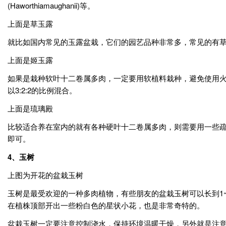
(Haworthiamaughanii)等。
上面是草玉露
就比如国内常见的玉露盆栽，它们的园艺品种非常多，常见的有
上面是姬玉露
如果是栽种软叶十二卷属多肉，一定要用软植料栽种，避免使用
以3:2:2的比例混合。
上面是琉璃殿
比较适合养在室内的就有各种硬叶十二卷属多肉，则需要用一些疏
即可。
4、玉树
上图为开花的盆栽玉树
玉树是最受欢迎的一种多肉植物，有些朋友的盆栽玉树可以长到1
在植株顶部开出一些粉白色的星状小花，也是非常奇特的。
盆栽玉树一定要注意控制浇水，保持环境温暖干燥，另外就是注