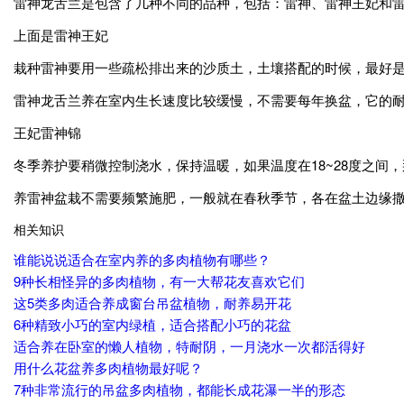
雷神龙舌兰是包含了几种不同的品种，包括：雷神、雷神王妃和
上面是雷神王妃
栽种雷神要用一些疏松排出来的沙质土，土壤搭配的时候，最好是
雷神龙舌兰养在室内生长速度比较缓慢，不需要每年换盆，它的
王妃雷神锦
冬季养护要稍微控制浇水，保持温暖，如果温度在18~28度之间
养雷神盆栽不需要频繁施肥，一般就在春秋季节，各在盆土边缘
相关知识
谁能说说适合在室内养的多肉植物有哪些？
9种长相怪异的多肉植物，有一大帮花友喜欢它们
这5类多肉适合养成窗台吊盆植物，耐养易开花
6种精致小巧的室内绿植，适合搭配小巧的花盆
适合养在卧室的懒人植物，特耐阴，一月浇水一次都活得好
用什么花盆养多肉植物最好呢？
7种非常流行的吊盆多肉植物，都能长成花瀑一半的形态