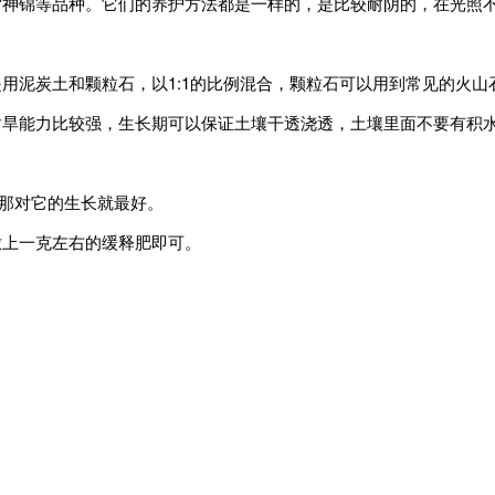
雷神锦等品种。它们的养护方法都是一样的，是比较耐阴的，在光照
用泥炭土和颗粒石，以1:1的比例混合，颗粒石可以用到常见的火
耐旱能力比较强，生长期可以保证土壤干透浇透，土壤里面不要有积
，那对它的生长就最好。
撒上一克左右的缓释肥即可。