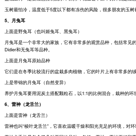
玉树最怕冷，温度低于5度以下都有冻伤的风险，很多朋友的玉树
5、月兔耳
上面是野兔耳（也叫姬兔耳、黑兔耳）
月兔耳是一个非常大的家族，它有非常多的观赏品种，包括常见的包括：黑（姬）兔耳Kal
Didier和无兔耳等品种。
上面是月兔耳原始品种
它们是在冬季比较流行的盆栽多肉植物，它的叶片上有非常多的
上是带锦的月兔耳（自然变异）
养护月兔耳要用泥炭土搭配颗粒石，以1:1的比例混合，栽种的
6
、雷神（
龙舌兰
）
上面是雷神（龙舌兰）
雷神也叫“棱叶龙舌兰”，它喜欢温暖干燥和阳光充足的环境，对