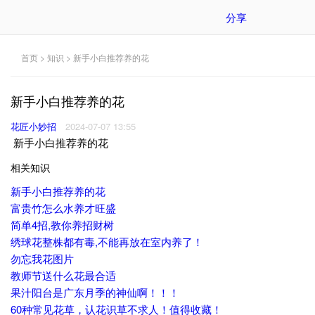
分享
首页
>
知识
> 新手小白推荐养的花
新手小白推荐养的花
花匠小妙招
2024-07-07 13:55
新手小白推荐养的花
相关知识
新手小白推荐养的花
富贵竹怎么水养才旺盛
简单4招,教你养招财树
绣球花整株都有毒,不能再放在室内养了！
勿忘我花图片
教师节送什么花最合适
果汁阳台是广东月季的神仙啊！！！
60种常见花草，认花识草不求人！值得收藏！