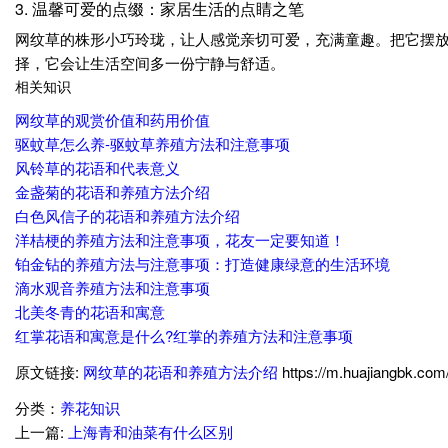
3. 温馨可爱的点缀：家居生活的点睛之笔
网纹草的株形小巧玲珑，让人感觉亲切可爱，充满童趣。把它摆
择，它会让生活空间多一份宁静与舒适。
相关知识
网纹草的观赏价值和药用价值
驱蚊草怎么养-驱蚊草养殖方法和注意事项
风铃草的花语和代表意义
金盏菊的花语和养殖方法介绍
白色风信子的花语和养殖方法介绍
洋桔梗的养殖方法和注意事项，花友一定要知道！
铂金钻的养殖方法与注意事项：打造健康绿意的生活环境
滴水观音养殖方法和注意事项
北美冬青的花语和寓意
红掌花语和寓意是什么?红掌的养殖方法和注意事项
原文链接:
网纹草的花语和养殖方法介绍
https://m.huajiangbk.com
分类：
养花知识
上一篇:
上海青和油菜有什么区别