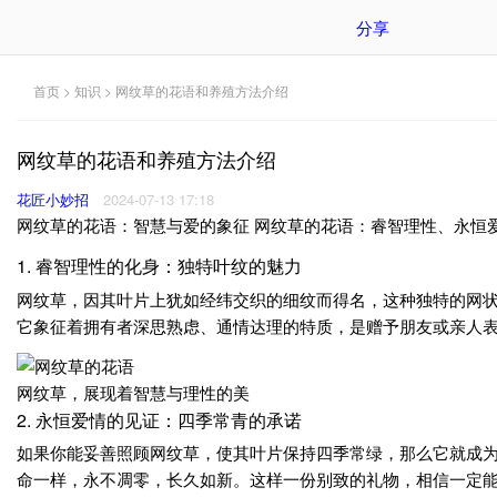
分享
首页
>
知识
> 网纹草的花语和养殖方法介绍
网纹草的花语和养殖方法介绍
花匠小妙招
2024-07-13 17:18
网纹草的花语：智慧与爱的象征 网纹草的花语：睿智理性、永恒
1. 睿智理性的化身：独特叶纹的魅力
网纹草，因其叶片上犹如经纬交织的细纹而得名，这种独特的网状
它象征着拥有者深思熟虑、通情达理的特质，是赠予朋友或亲人
网纹草，展现着智慧与理性的美
2. 永恒爱情的见证：四季常青的承诺
如果你能妥善照顾网纹草，使其叶片保持四季常绿，那么它就成
命一样，永不凋零，长久如新。这样一份别致的礼物，相信一定能