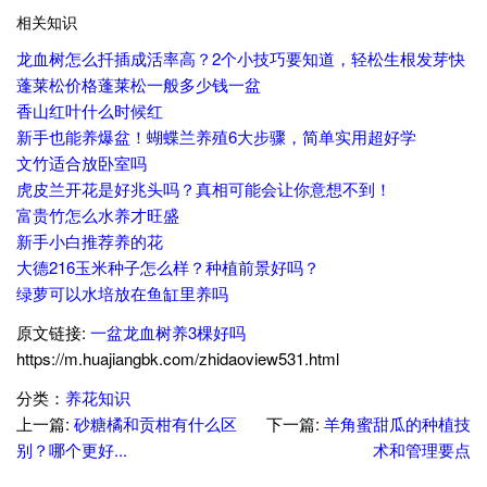
相关知识
龙血树怎么扦插成活率高？2个小技巧要知道，轻松生根发芽快
蓬莱松价格蓬莱松一般多少钱一盆
香山红叶什么时候红
新手也能养爆盆！蝴蝶兰养殖6大步骤，简单实用超好学
文竹适合放卧室吗
虎皮兰开花是好兆头吗？真相可能会让你意想不到！
富贵竹怎么水养才旺盛
新手小白推荐养的花
大德216玉米种子怎么样？种植前景好吗？
绿萝可以水培放在鱼缸里养吗
原文链接:
一盆龙血树养3棵好吗
https://m.huajiangbk.com/zhidaoview531.html
分类：
养花知识
上一篇:
砂糖橘和贡柑有什么区
下一篇:
羊角蜜甜瓜的种植技
别？哪个更好...
术和管理要点