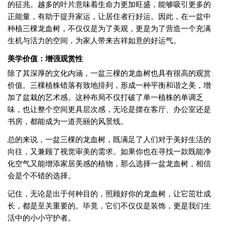
的征兆。越多的叶片意味着生命力更加旺盛，能够吸引更多的
正能量，有助于提升家运，让居住者行好运。因此，在一盆中
种植三棵龙血树，不仅仅是为了美观，更是为了营造一个充满
生机与活力的空间，为家人带来吉祥如意的好运气。
美学价值：增强观赏性
除了其深厚的文化内涵，一盆三棵的龙血树也具有很高的观赏
价值。三棵植株错落有致地排列，形成一种平衡和谐之美，增
加了盆栽的艺术感。这种布局不仅打破了单一植株的单调乏
味，也让整个空间更具层次感，无论是摆在客厅、办公室还是
书房，都能成为一道亮丽的风景线。
总的来说，一盆三棵的龙血树，既满足了人们对于美好生活的
向往，又兼顾了视觉审美的需求。如果你也在寻找一款既能净
化空气又能增添家居美感的植物，那么选择一盆龙血树，相信
会是个不错的选择。
记住，无论是出于何种目的，照顾好你的龙血树，让它茁壮成
长，都是至关重要的。毕竟，它们不仅仅是装饰，更是我们生
活中的小小守护者。