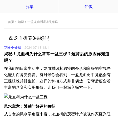
分享
知识
首页
>
知识
> 一盆龙血树养3棵好吗
一盆龙血树养3棵好吗
花匠小妙招
2024-07-13 18:11
揭秘！龙血树为什么常常一盆三棵？这背后的原因你知道
吗？
在我们的日常生活中，龙血树因其独特的外形和良好的空气净
化能力而备受喜爱。有时候你会看到，一盆龙血树中竟然会有
三棵植株并排生长。这样的种植方式并非偶然，它背后蕴含着
丰富的含义和实用价值。让我们一起深入探索一下。
风水寓意：繁荣与好运的象征
从古老的风水学角度来看，龙血树的茂密叶片被视作家庭兴旺